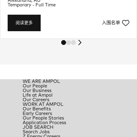
地点
Alexandria, AU
Job Type
Temporary - Full Time
入围名单
阅读更多
WE ARE AMPOL
Our People
Our Business
Life at Ampol
Our Careers
WORK AT AMPOL
Our Benefits
Early Careers
Our People Stories
Application Process
JOB SEARCH
Search Jobs
Z Energy Careers